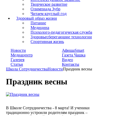
Творческое развитие
Олимпиада Зубр
Читаем круглый год
Здоровый образ жизни
Питание
Медицина
Психолого-педагогическая служба
Здоровьесберегающие технологии
Спортивная жизнь
Новости
АфишаSmart
Медиацентр
Газета Чашка
Галерея
Видео
Статьи
Контакты
Школа Сотрудничества
Новости
Праздник весны
Праздник весны
В Школе Сотрудничества - 8 марта! И ученики
традиционно устроили родителям праздник –