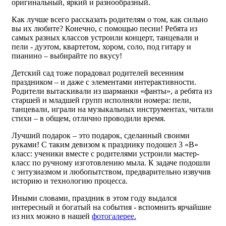
оригинальный, яркий и разнообразный.
Как лучше всего рассказать родителям о том, как сильно
вы их любите? Конечно, с помощью песни! Ребята из
самых разных классов устроили концерт, танцевали и
пели - дуэтом, квартетом, хором, соло, под гитару и
пианино – выбирайте по вкусу!
Детский сад тоже порадовал родителей весенним
праздником – и даже с элементами интерактивности.
Родители вытаскивали из шарманки «фанты», а ребята из
старшей и младшей групп исполняли номера: пели,
танцевали, играли на музыкальных инструментах, читали
стихи – в общем, отлично проводили время.
Лучший подарок – это подарок, сделанный своими
руками! С таким девизом к празднику подошел 3 «В»
класс: ученики вместе с родителями устроили мастер-
класс по ручному изготовлению мыла. К задаче подошли
с энтузиазмом и любопытством, предварительно извучив
историю и технологию процесса.
Иными словами, праздник в этом году выдался
интересный и богатый на события - вспомнить ярчайшие
из них можно в нашей
фотогалерее.