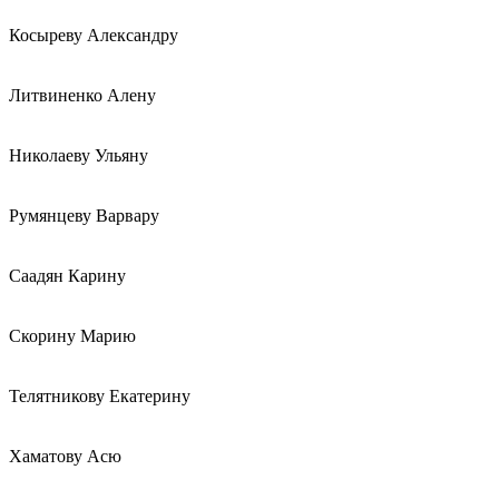
Косыреву Александру
Литвиненко Алену
Николаеву Ульяну
Румянцеву Варвару
Саадян Карину
Скорину Марию
Телятникову Екатерину
Хаматову Асю