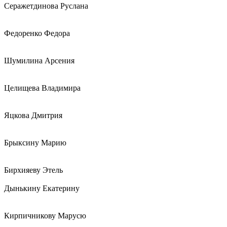
Серажетдинова Руслана
Федоренко Федора
Шумилина Арсения
Целищева Владимира
Яцкова Дмитрия
Брыксину Марию
Бирхияеву Этель
Дынькину Екатерину
Кирпичникову Марусю