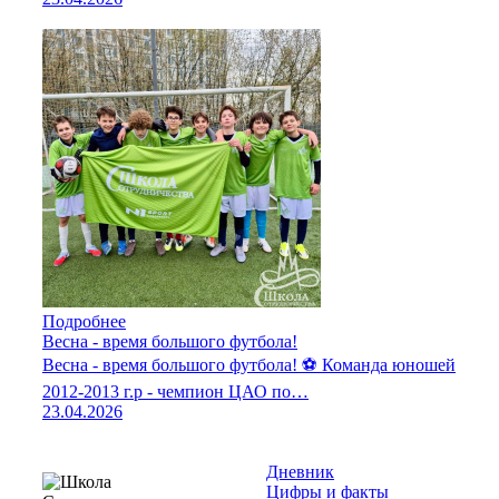
Подробнее
Весна - время большого футбола!
Весна - время большого футбола! ⚽️ Команда юношей
2012-2013 г.р - чемпион ЦАО по…
23.04.2026
Дневник
Цифры и факты