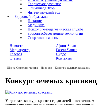
Творческое развитие
Олимпиада Зубр
Читаем круглый год
Здоровый образ жизни
Питание
Медицина
Психолого-педагогическая служба
Здоровьесберегающие технологии
Спортивная жизнь
Новости
АфишаSmart
Медиацентр
Газета Чашка
Галерея
Видео
Статьи
Контакты
Школа Сотрудничества
Новости
Конкурс зеленых красавиц
Конкурс зеленых красавиц
Устраивать конкурс красоты среди детей – неэтично. А
конкурс красоты среди новогодних елочек, сделанных