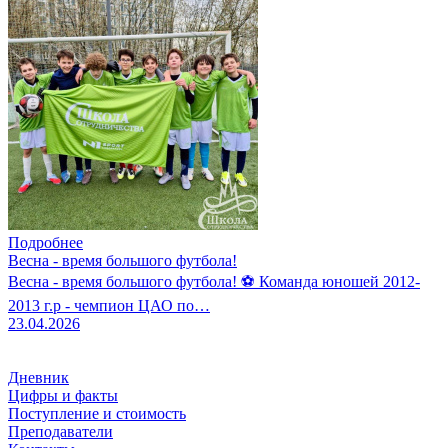
Подробнее
Весна - время большого футбола!
Весна - время большого футбола! ⚽️ Команда юношей 2012-
2013 г.р - чемпион ЦАО по…
23.04.2026
Дневник
Цифры и факты
Поступление и стоимость
Преподаватели