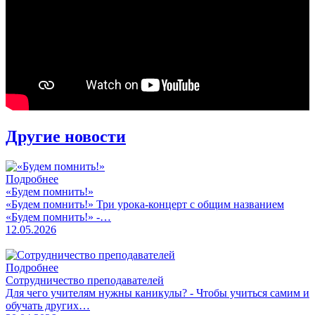
Другие новости
Подробнее
«Будем помнить!»
«Будем помнить!» Три урока-концерт с общим названием
«Будем помнить!» -…
12.05.2026
Подробнее
Сотрудничество преподавателей
Для чего учителям нужны каникулы? - Чтобы учиться самим и
обучать других…