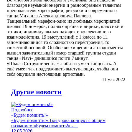
благодаря неуёмной энергии и разнообразным талантам
преподавателя хореографии, ритмики и современного
танца Михаила Александровича Павлова.
Танцевальный марафон-одно из любимых мероприятий
школы. 19 номеров, полных драйва и лирики, классики и
этники, индивидуальных находок и коллективного
взаимодействия. 19 выступлений с 1 класса по 11,
запоминающийся то сложностью перестроения, то
сюжетной основой. Особое восхищение и аплодисменты
вызвал зажигательный номер старшей группы студии
танца «Navi» длившийся почти 7 минут.
«Школа Сотрудничества» любит и умеет танцевать. А
ещё умеет так поддерживать выступающих, чтобы они
себя ощущали настоящими артистами.
11 мая 2022
Другие новости
Подробнее
«Будем помнить!»
«Будем помнить!» Три урока-концерт с общим
названием «Будем помнить!» -…
12.05.2026