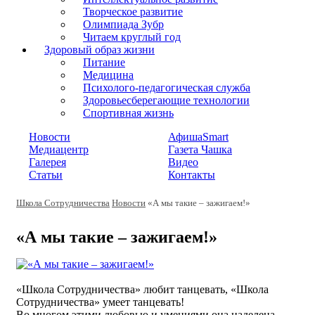
Творческое развитие
Олимпиада Зубр
Читаем круглый год
Здоровый образ жизни
Питание
Медицина
Психолого-педагогическая служба
Здоровьесберегающие технологии
Спортивная жизнь
Новости
АфишаSmart
Медиацентр
Газета Чашка
Галерея
Видео
Статьи
Контакты
Школа Сотрудничества
Новости
«А мы такие – зажигаем!»
«А мы такие – зажигаем!»
«Школа Сотрудничества» любит танцевать, «Школа
Сотрудничества» умеет танцевать!
Во многом этими любовью и умениями она наделена