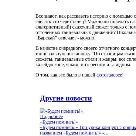
Все знают, как рассказать историю с помощью с
сделать это через танец? Можно ли поведать сл
альтернативный) сказочный сюжет только с по
отточенных танцевальных движений? Школьная
"Варекай" отвечает - можно!
В качестве очередного своего отчетного концер
танцевальную постановку "По страницам сказо
сюжеты, танцевальные стили и жанры: всё спл
калейдоскопе, ярком, интересном и заводном.
О том, как это было в нашей
фотогалерее!
Другие новости
Подробнее
«Будем помнить!»
«Будем помнить!» Три урока-концерт с общи
названием «Будем помнить!» -…