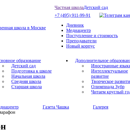
Частная школа
Детский сад
+7 (495) 911-99-91
Дневник
Медиацентр
Поступление и стоимость
Преподаватели
Новый корпус
новное образование
Дополнительное образован
Детский сад
Иностранные язык
Подготовка к школе
Интеллектуальное
Начальная школа
развитие
Средняя школа
Творческое развит
Старшая школа
Олимпиада Зубр
Читаем круглый го
диацентр
Газета Чашка
Галерея
марафон
он