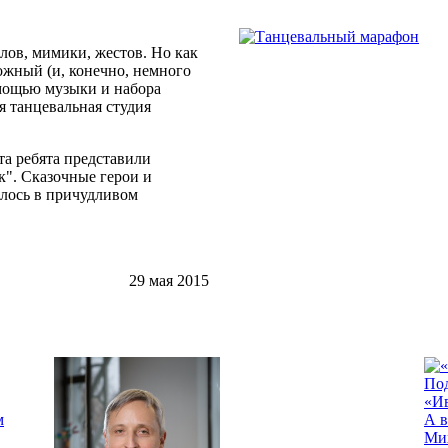
лов, мимики, жестов. Но как
ожный (и, конечно, немного
мощью музыки и набора
 танцевальная студия
та ребята представили
к". Сказочные герои и
елось в причудливом
29 мая 2015
По
«И
м
А в
Ми