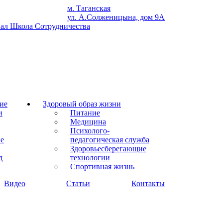
м. Таганская
ул. А.Солженицына, дом 9А
ие
Здоровый образ жизни
и
Питание
Медицина
Психолого-
ие
педагогическая служба
Здоровьесберегающие
д
технологии
Спортивная жизнь
Видео
Статьи
Контакты