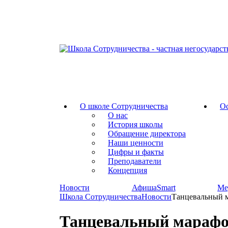
О школе Сотрудничества
Ос
О нас
История школы
Обращение директора
Наши ценности
Цифры и факты
Преподаватели
Концепция
Новости
АфишаSmart
Ме
Школа Сотрудничества
Новости
Танцевальный 
Танцевальный мараф