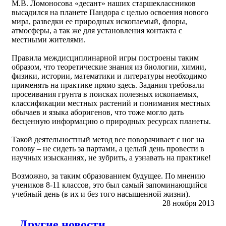
М.В. Ломоносова «десант» наших старшеклассников
высадился на планете Пандора с целью освоения нового
мира, разведки ее природных ископаемый, флоры,
атмосферы, а так же для установления контакта с
местными жителями.
Правила междисциплинарной игры построены таким
образом, что теоретические знания из биологии, химии,
физики, истории, математики и литературы необходимо
применять на практике прямо здесь. Задания требовали
просеивания грунта в поисках полезных ископаемых,
классификации местных растений и понимания местных
обычаев и языка аборигенов, что тоже могло дать
бесценную информацию о природных ресурсах планеты.
Такой деятельностный метод все поворачивает с ног на
голову – не сидеть за партами, а целый день провести в
научных изысканиях, не зубрить, а узнавать на практике!
Возможно, за таким образованием будущее. По мнению
учеников 8-11 классов, это был самый запоминающийся
учебный день (в их и без того насыщенной жизни).
28 ноября 2013
Другие новости