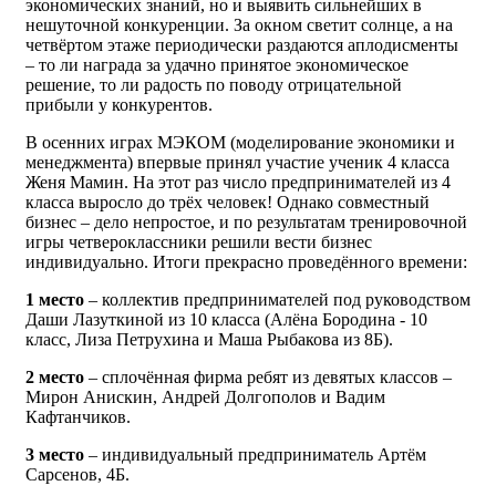
экономических знаний, но и выявить сильнейших в
нешуточной конкуренции. За окном светит солнце, а на
четвёртом этаже периодически раздаются аплодисменты
– то ли награда за удачно принятое экономическое
решение, то ли радость по поводу отрицательной
прибыли у конкурентов.
В осенних играх МЭКОМ (моделирование экономики и
менеджмента) впервые принял участие ученик 4 класса
Женя Мамин. На этот раз число предпринимателей из 4
класса выросло до трёх человек! Однако совместный
бизнес – дело непростое, и по результатам тренировочной
игры четвероклассники решили вести бизнес
индивидуально. Итоги прекрасно проведённого времени:
1 место
– коллектив предпринимателей под руководством
Даши Лазуткиной из 10 класса (Алёна Бородина - 10
класс, Лиза Петрухина и Маша Рыбакова из 8Б).
2 место
– сплочённая фирма ребят из девятых классов –
Мирон Анискин, Андрей Долгополов и Вадим
Кафтанчиков.
3 место
– индивидуальный предприниматель Артём
Сарсенов, 4Б.