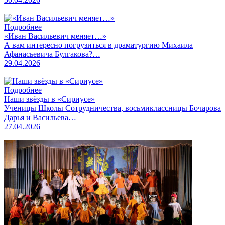
Подробнее
«Иван Васильевич меняет…»
А вам интересно погрузиться в драматургию Михаила
Афанасьевича Булгакова?…
29.04.2026
Подробнее
Наши звёзды в «Сириусе»
Ученицы Школы Сотрудничества, восьмиклассницы Бочарова
Дарья и Васильева…
27.04.2026