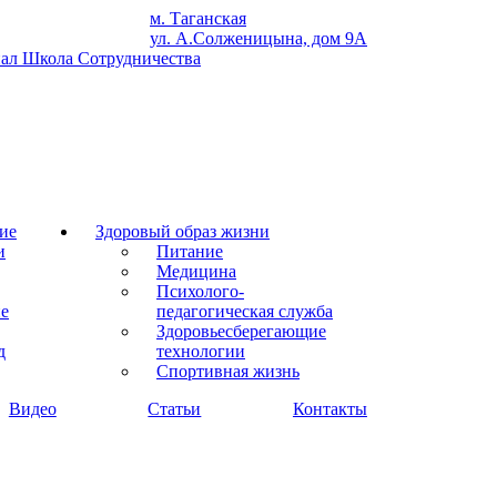
м. Таганская
ул. А.Солженицына, дом 9А
ие
Здоровый образ жизни
и
Питание
Медицина
Психолого-
ие
педагогическая служба
Здоровьесберегающие
д
технологии
Спортивная жизнь
Видео
Статьи
Контакты