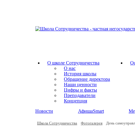
О школе Сотрудничества
Ос
О нас
История школы
Обращение директора
Наши ценности
Цифры и факты
Преподаватели
Концепция
Новости
АфишаSmart
Ме
Школа Сотрудничества
Фотогалерея
День самоуправл