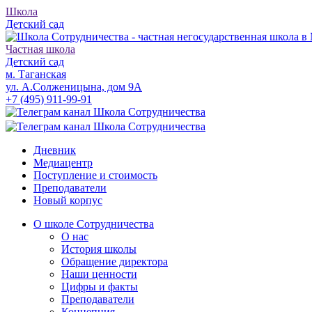
Школа
Детский сад
Частная школа
Детский сад
м. Таганская
ул. А.Солженицына, дом 9А
+7 (495) 911-99-91
Дневник
Медиацентр
Поступление и стоимость
Преподаватели
Новый корпус
О школе Сотрудничества
О нас
История школы
Обращение директора
Наши ценности
Цифры и факты
Преподаватели
Концепция