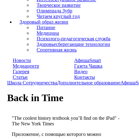
Творческое развитие
Олимпиада Зубр
Читаем круглый год
Здоровый образ жизни
Питание
Медицина
Психолого-педагогическая служба
Здоровьесберегающие технологии
Спортивная жизнь
Новости
АфишаSmart
Медиацентр
Газета Чашка
Галерея
Видео
Статьи
Контакты
Школа Сотрудничества
Дополнительное образование
АфишаS
Back in Time
"The coolest history textbook you’ll find on the iPad" -
The New York Times
Приложение, с помощью которого можно