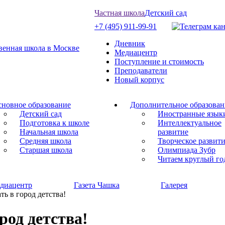
Частная школа
Детский сад
+7 (495) 911-99-91
Дневник
Медиацентр
Поступление и стоимость
Преподаватели
Новый корпус
новное образование
Дополнительное образован
Детский сад
Иностранные язык
Подготовка к школе
Интеллектуальное
Начальная школа
развитие
Средняя школа
Творческое развит
Старшая школа
Олимпиада Зубр
Читаем круглый го
диацентр
Газета Чашка
Галерея
ь в город детства!
род детства!