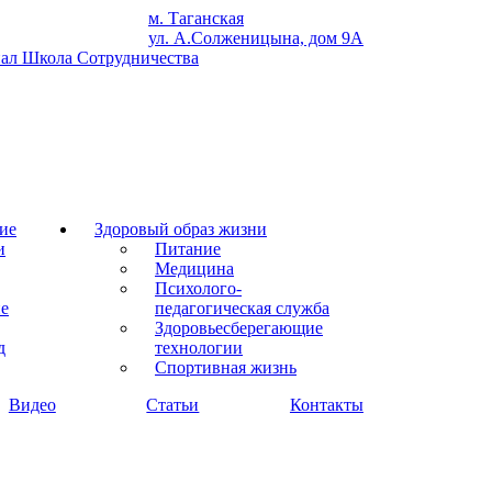
м. Таганская
ул. А.Солженицына, дом 9А
ие
Здоровый образ жизни
и
Питание
Медицина
Психолого-
ие
педагогическая служба
Здоровьесберегающие
д
технологии
Спортивная жизнь
Видео
Статьи
Контакты