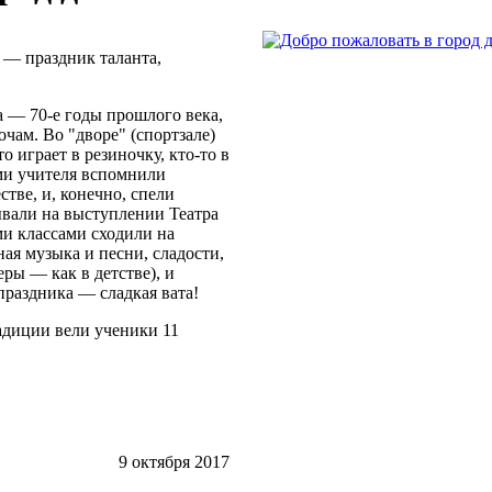
 — праздник таланта,
а — 70-е годы прошлого века,
чам. Во "дворе" (спортзале)
о играет в резиночку, кто-то в
ами учителя вспомнили
стве, и, конечно, спели
вали на выступлении Театра
и классами сходили на
я музыка и песни, сладости,
ры — как в детстве), и
раздника — сладкая вата!
адиции вели ученики 11
9 октября 2017