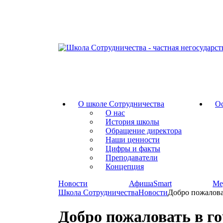
О школе Сотрудничества
Ос
О нас
История школы
Обращение директора
Наши ценности
Цифры и факты
Преподаватели
Концепция
Новости
АфишаSmart
Ме
Школа Сотрудничества
Новости
Добро пожаловат
Добро пожаловать в го