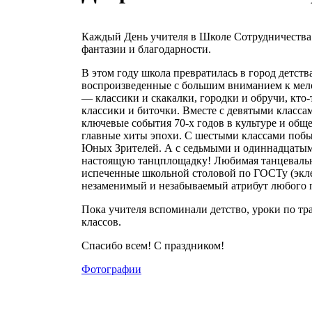
Каждый День учителя в Школе Сотрудничества
фантазии и благодарности.
В этом году школа превратилась в город детств
воспроизведенные с большим вниманием к мело
— классики и скакалки, городки и обручи, кто-т
классики и биточки. Вместе с девятыми класс
ключевые события 70-х годов в культуре и обще
главные хиты эпохи. С шестыми классами побы
Юных Зрителей. А с седьмыми и одиннадцатым
настоящую танцплощадку! Любимая танцевальна
испеченные школьной столовой по ГОСТу (экле
незаменимый и незабываемый атрибут любого п
Пока учителя вспоминали детство, уроки по тр
классов.
Спасибо всем! С праздником!
Фотографии