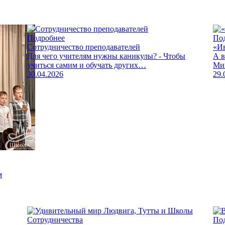
Подробнее
По
Сотрудничество преподавателей
«И
Для чего учителям нужны каникулы? - Чтобы
А в
учиться самим и обучать других…
Ми
30.04.2026
29.
м
По